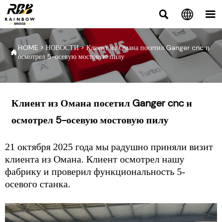



HOME
>
НОВОСТИ
>
Клиент из Омана посетил Ganger cnc и

осмотрел 5-осевую мостовую пилу
Клиент из Омана посетил Ganger cnc и
осмотрел 5-осевую мостовую пилу
21 октября 2025 года мы радушно приняли визит
клиента из Омана. Клиент осмотрел нашу
фабрику и проверил функциональность
5-
осевого станка.