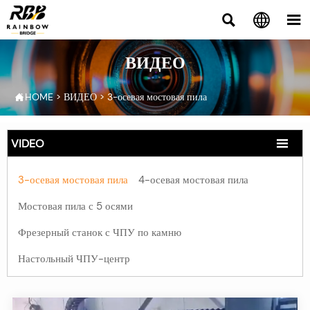



ВИДЕО
HOME
>
ВИДЕО
>
3-осевая мостовая пила

VIDEO

3-осевая мостовая пила
4-осевая мостовая пила
Мостовая пила с 5 осями
Фрезерный станок с ЧПУ по камню
Настольный ЧПУ-центр