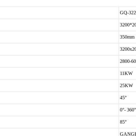
GQ-32
3200*2
350mm
3200x2
2800-6
11KW
25KW
45°
0°- 360
85°
GANG