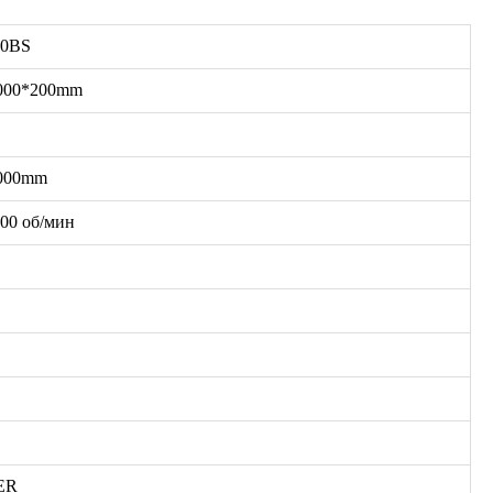
20BS
000*200mm
000mm
000 об/мин
°
ER