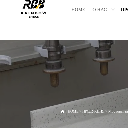
HOME
О НАС
ПР


HOME
>
ПРОДУКЦИЯ
>
Мостовая пи