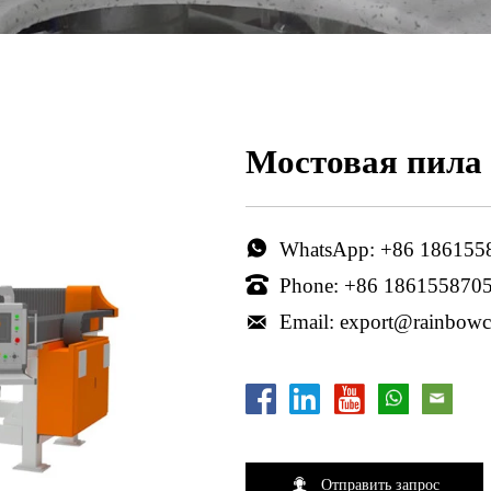
Мостовая пила 
WhatsApp: +86 186155

Phone: +86 186155870

Email: export@rainbow


Отправить запрос