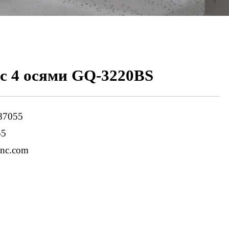
с 4 осями GQ-3220BS
87055
55
cnc.com