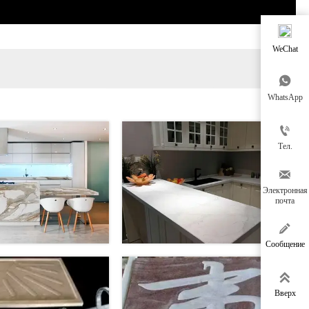
WeChat

WhatsApp

Тел.

Электронная
почта

Сообщение

Вверх