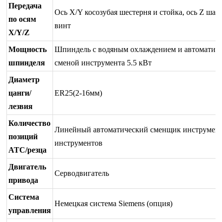
Передача
Ось X/Y косозубая шестерня и стойка, ось Z ша
по осям
винт
X/Y/Z
Мощность
Шпиндель с водяным охлаждением и автоматич
шпинделя
сменой инструмента 5.5 кВт
Диаметр
цанги/
ER25(2-16мм)
лезвия
Количество
Линейный автоматический сменщик инструмент
позиций
инструментов
ATC/резца
Двигатель
Серводвигатель
привода
Система
Немецкая система Siemens (опция)
управления